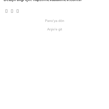
Pano'ya dön
Arşiv'e git