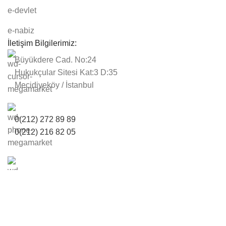
e-devlet
e-nabiz
İletişim Bilgilerimiz:
Büyükdere Cad. No:24
Hukukçular Sitesi Kat:3 D:35
Mecidiyeköy / İstanbul
0(212) 272 89 89
0(212) 216 82 05
Bize Ulaşın
Bizi takip edin:
© Yapı ve Kredi Bankası A.Ş. Emeklileri Sosyal