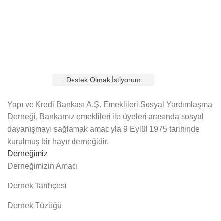
Şimdi Bağış Yapın, Geleceğe Umut Olun!
Karşılıksız eğitimle daha aydınlık bir gelecek inşa ediyoruz.
Siz de bu önemli yolculukta bize katılın, eğitime destek
olun. Yapacağınız bağışlar, birçok çocuğun hayallerine
ulaşmasına yardımcı olacak.
Destek Olmak İstiyorum
Yapı ve Kredi Bankası A.Ş. Emeklileri Sosyal Yardımlaşma
Derneği, Bankamız emeklileri ile üyeleri arasında sosyal
dayanışmayı sağlamak amacıyla 9 Eylül 1975 tarihinde
kurulmuş bir hayır derneğidir.
Derneğimiz
Derneğimizin Amacı
Dernek Tarihçesi
Dernek Tüzüğü