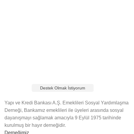
Şimdi Bağış Yapın, Geleceğe Umut Olun!
Karşılıksız eğitimle daha aydınlık bir gelecek inşa ediyoruz.
Siz de bu önemli yolculukta bize katılın, eğitime destek
olun. Yapacağınız bağışlar, birçok çocuğun hayallerine
ulaşmasına yardımcı olacak.
Destek Olmak İstiyorum
Yapı ve Kredi Bankası A.Ş. Emeklileri Sosyal Yardımlaşma
Derneği, Bankamız emeklileri ile üyeleri arasında sosyal
dayanışmayı sağlamak amacıyla 9 Eylül 1975 tarihinde
kurulmuş bir hayır derneğidir.
Derneğimiz