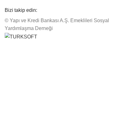
Bizi takip edin:
© Yapı ve Kredi Bankası A.Ş. Emeklileri Sosyal
Yardımlaşma Derneği
üzüyle Açıldı.
Search
Search
Aradığınız konuyu seçin:
Aradığınız konuyu seçin:
Uyarı
Uyarı
Önemli
Önemli