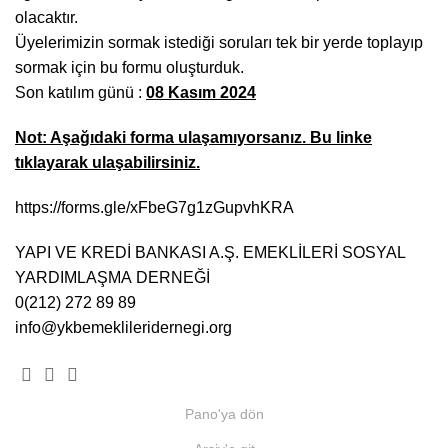
olacaktır.
Üyelerimizin sormak istediği soruları tek bir yerde toplayıp
sormak için bu formu oluşturduk.
Son katılım günü :
08 Kasım 2024
Not: Aşağıdaki forma ulaşamıyorsanız. Bu linke
tıklayarak ulaşabilirsiniz.
https://forms.gle/xFbeG7g1zGupvhKRA
YAPI VE KREDİ BANKASI A.Ş. EMEKLİLERİ SOSYAL
YARDIMLAŞMA DERNEĞİ
0(212) 272 89 89
info@ykbemeklileridernegi.org
Pano'ya dön