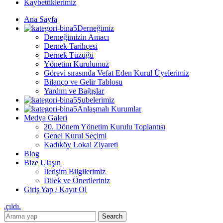
Kaybettiklerimiz
Ana Sayfa
Derneğimiz
Derneğimizin Amacı
Dernek Tarihçesi
Dernek Tüzüğü
Yönetim Kurulumuz
Görevi sırasında Vefat Eden Kurul Üyelerimiz
Bilanço ve Gelir Tablosu
Yardım ve Bağışlar
Şubelerimiz
Anlaşmalı Kurumlar
Medya Galeri
20. Dönem Yönetim Kurulu Toplantısı
Genel Kurul Seçimi
Kadıköy Lokal Ziyareti
Blog
Bize Ulaşın
İletişim Bilgilerimiz
Dilek ve Önerileriniz
Giriş Yap / Kayıt Ol
ldı.
Search