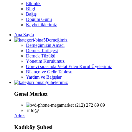
Etkinlik
Bilgi
Bağış
Doğum Günü
Kaybettiklerimiz
Ana Sayfa
Derneğimiz
Derneğimizin Amacı
Dernek Tarihçesi
Dernek Tüzüğü
Yönetim Kurulumuz
Görevi sırasında Vefat Eden Kurul Üyelerimiz
Bilanço ve Gelir Tablosu
Yardım ve Bağışlar
Şubelerimiz
Genel Merkez
(212) 272 89 89
info@
Adres
Kadıköy Şubesi