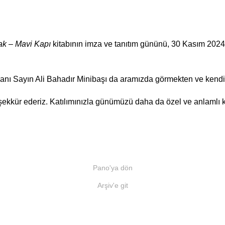
ak – Mavi Kapı
kitabının imza ve tanıtım gününü, 30 Kasım 2024
kanı Sayın Ali Bahadır Minibaşı da aramızda görmekten ve kendi
eşekkür ederiz. Katılımınızla günümüzü daha da özel ve anlamlı kı
Pano'ya dön
Arşiv'e git