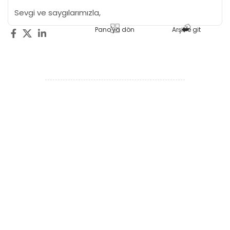
Sevgi ve saygılarımızla,
Pano'ya dön
Arşiv'e git