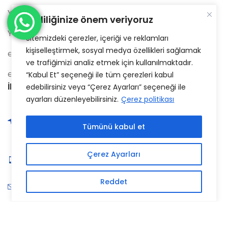
YKB A.Ş. Emekli Sandığı Vakfı
Gizliliğinize önem veriyoruz
YKB Mensupları Para Biriktirme Derneği
Sitemizdeki çerezler, içeriği ve reklamları
kişiselleştirmek, sosyal medya özellikleri sağlamak
e-devlet
ve trafiğimizi analiz etmek için kullanılmaktadır.
e-nabiz
“Kabul Et” seçeneği ile tüm çerezleri kabul
İletişim Bilgilerimiz:
edebilirsiniz veya “Çerez Ayarları” seçeneği ile
ayarları düzenleyebilirsiniz.
Çerez politikası
Büyükdere Cad. No:24
Hukukçular Sitesi Kat:3 D:35
Tümünü kabul et
Mecidiyeköy / İstanbul
0(212) 272 89 89
Çerez Ayarları
0(212) 216 82 05
Reddet
Bize Ulaşın
Bizi takip edin: