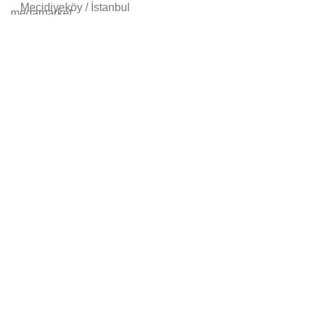
Mecidiyeköy / İstanbul
0(212) 272 89 89
0(212) 216 82 05
Bize Ulaşın
Bizi takip edin:
© Yapı ve Kredi Bankası A.Ş. Emeklileri Sosyal
Yardımlaşma Derneği
kalimiz Yenilenen Yüzüyle Açıldı.