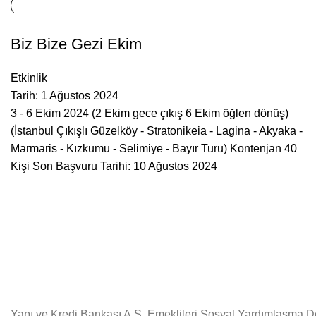
Biz Bize Gezi Ekim
Etkinlik
Tarih:
1 Ağustos 2024
3 - 6 Ekim 2024 (2 Ekim gece çıkış 6 Ekim öğlen dönüş)
(İstanbul Çıkışlı Güzelköy - Stratonikeia - Lagina - Akyaka -
Marmaris - Kızkumu - Selimiye - Bayır Turu) Kontenjan 40
Kişi Son Başvuru Tarihi: 10 Ağustos 2024
Karşılıksız eğitimle daha aydınlık bir gelecek inşa ediyoruz. 
Yapı ve Kredi Bankası A.Ş. Emeklileri Sosyal Yardımlaşma De