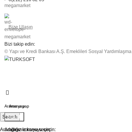
Bize Ulaşın
Bizi takip edin:
© Yapı ve Kredi Bankası A.Ş. Emeklileri Sosyal Yardımlaşma
okalimiz Yenilenen Yüzüyle Açıldı.
Search
Search
Aradığınız konuyu seçin:
Aradığınız konuyu seçin: