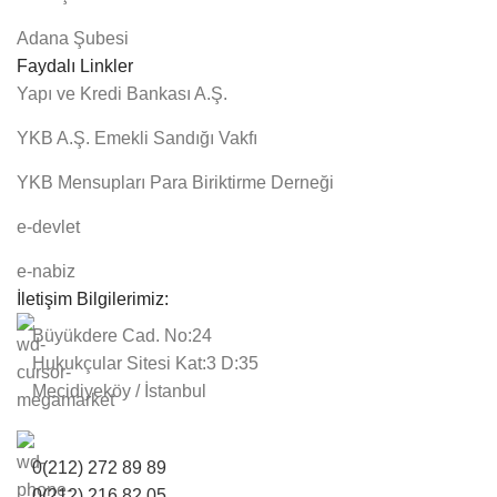
Adana Şubesi
Faydalı Linkler
Yapı ve Kredi Bankası A.Ş.
YKB A.Ş. Emekli Sandığı Vakfı
YKB Mensupları Para Biriktirme Derneği
e-devlet
e-nabiz
İletişim Bilgilerimiz:
Büyükdere Cad. No:24
Hukukçular Sitesi Kat:3 D:35
Mecidiyeköy / İstanbul
0(212) 272 89 89
0(212) 216 82 05