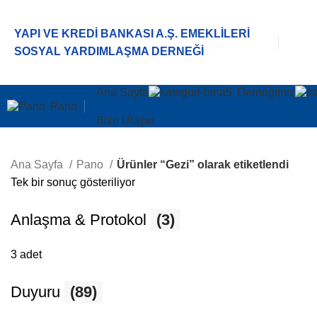
YAPI VE KREDİ BANKASI A.Ş. EMEKLİLERİ
SOSYAL YARDIMLAŞMA DERNEĞİ
Ana Sayfa
Derneğimiz
Pano
Bize Ulaşın
Ana Sayfa
Pano
Ürünler “Gezi” olarak etiketlendi
Tek bir sonuç gösteriliyor
Anlaşma & Protokol
(3)
3 adet
Duyuru
(89)