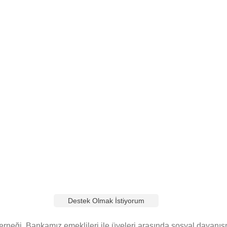
Şimdi Bağış Yapın, Geleceğe Umut Olun!
Siz de bu önemli yolculukta bize katılın, eğitime destek olun. Y
yardımcı olacak.
Destek Olmak İstiyorum
rneği, Bankamız emeklileri ile üyeleri arasında sosyal dayanış