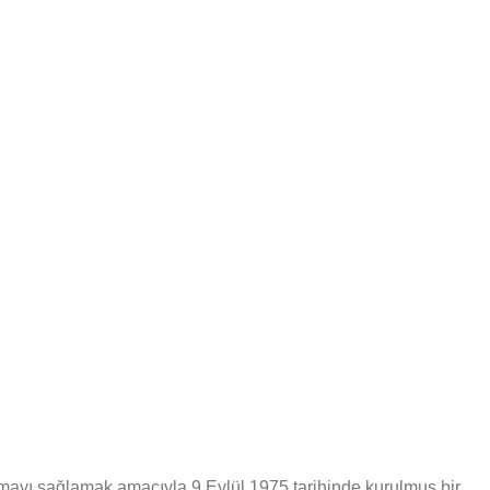
apacağınız bağışlar, birçok çocuğun hayallerine ulaşmasına
mayı sağlamak amacıyla 9 Eylül 1975 tarihinde kurulmuş bir