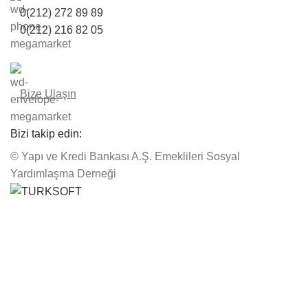
0(212) 272 89 89
0(212) 216 82 05
Bize Ulaşın
Bizi takip edin:
© Yapı ve Kredi Bankası A.Ş. Emeklileri Sosyal
Yardımlaşma Derneği
Kadıköy L