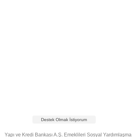
Şimdi Bağış Yapın, Geleceğe Umut Olun!
Karşılıksız eğitimle daha aydınlık bir gelecek inşa ediyoruz.
Siz de bu önemli yolculukta bize katılın, eğitime destek
olun. Yapacağınız bağışlar, birçok çocuğun hayallerine
ulaşmasına yardımcı olacak.
Destek Olmak İstiyorum
Yapı ve Kredi Bankası A.Ş. Emeklileri Sosyal Yardımlaşma