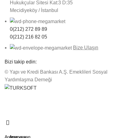
Hukukçular Sitesi Kat:3 D:35
Mecidiyeköy / İstanbul
0(212) 272 89 89
0(212) 216 82 05
Bize Ulaşın
Bizi takip edin:
© Yapı ve Kredi Bankası A.Ş. Emeklileri Sosyal
Yardımlaşma Derneği
Kadıköy L